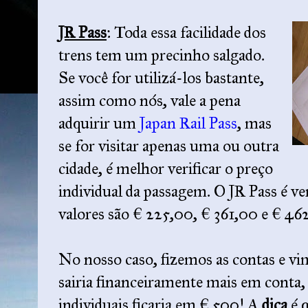
JR Pass
: Toda essa facilidade dos
trens tem um precinho salgado.
Se você for utilizá-los bastante,
assim como nós, vale a pena
adquirir um
Japan Rail Pass
, mas
se for visitar apenas uma ou outra
cidade, é melhor verificar o preço
individual da passagem. O JR Pass é ven
valores são € 225,00, € 361,00 e € 46
No nosso caso, fizemos as contas e vim
sairia financeiramente mais em conta, 
individuais ficaria em € 500! A
dica
é 