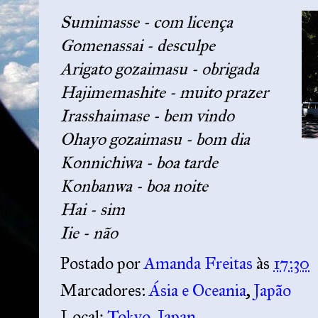
Sumimasse - com licença
Gomenassai - desculpe
Arigato gozaimasu - obrigada
Hajimemashite - muito prazer
Irasshaimase - bem vindo
Ohayo gozaimasu - bom dia
Konnichiwa - boa tarde
Konbanwa - boa noite
Hai - sim
Iie - não
Postado por
Amanda Freitas
às
17:30
Marcadores:
Ásia e Oceania
,
Japão
Local:
Tokyo, Japan