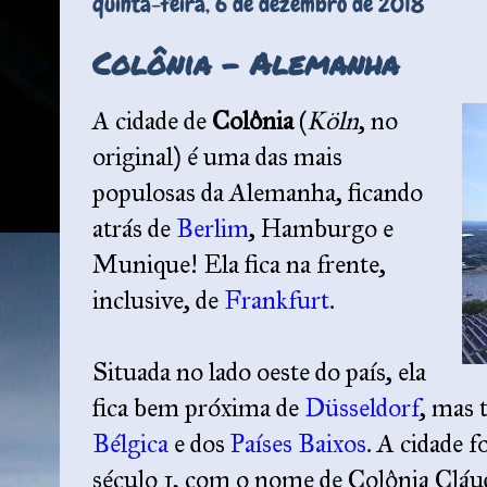
quinta-feira, 6 de dezembro de 2018
Colônia – Alemanha
A cidade de
Colônia
(
Köln
, no
original) é uma das mais
populosas da Alemanha, ficando
atrás de
Berlim
, Hamburgo e
Munique! Ela fica na frente,
inclusive, de
Frankfurt
.
Situada no lado oeste do país, ela
fica bem próxima de
Düsseldorf
, mas 
Bélgica
e dos
Países Baixos
. A cidade 
século 1, com o nome de Colônia Cláud