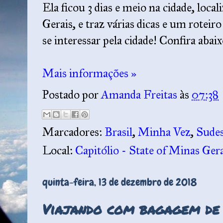
Ela ficou 3 dias e meio na cidade, loca
Gerais, e traz várias dicas e um rote
se interessar pela cidade! Confira abaix
Mais informações »
Postado por
Amanda Freitas
às
07:38
Marcadores:
Brasil
,
Minha Vez
,
Sudes
Local:
Capitólio - State of Minas Ger
quinta-feira, 13 de dezembro de 2018
Viajando com bagagem de