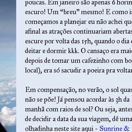
poucas. Em janeiro são apenas 6 horinh
escuro! Um “breu” mesmo! E como is
começamos a planejar eu não achei que
afinal as atrações continuariam abert
escure por volta das 15h, quando o dia
deitar e dormir kkk. O cansaço era ma
depois de tomar um cafezinho com bol
local), era só sacudir a poeira pra volta
Em compensação, no verão, o sol qua
não se põe! Já pensou acordar às 3h da
manhã com raios de sol? Ou seja, ante
de decidir a data da sua viagem, dê um
olhadinha neste site aqui -
Sunrine &