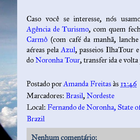
Caso você se interesse, nós usam
Agência de Turismo
, com quem fec
Carmô
(com café da manhã, lanche d
aéreas pela
Azul
, passeios IlhaTour 
do
Noronha Tour
, transfer ida e volt
Postado por
Amanda Freitas
às
12:46
Marcadores:
Brasil
,
Nordeste
Local:
Fernando de Noronha, State 
Brazil
Nenhum comentário: