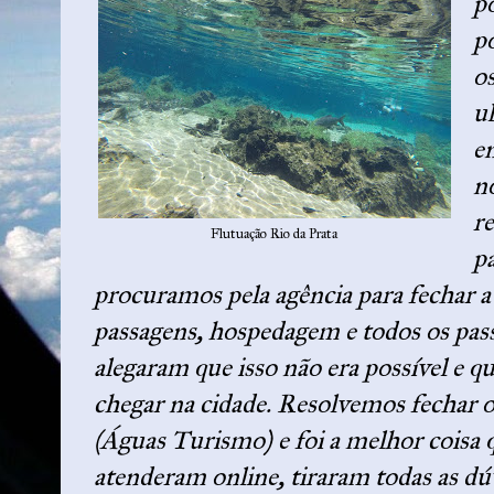
po
po
os
u
en
n
r
Flutuação Rio da Prata
p
procuramos pela agência para fechar 
passagens, hospedagem e todos os pass
alegaram que isso não era possível e q
chegar na cidade. Resolvemos fechar o
(Águas Turismo) e foi a melhor coisa 
atenderam online, tiraram todas as d