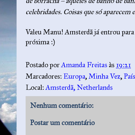
de borracha – aqueles de banho de ban
celebridades.
Coisas que só aparece
Valeu Manu! Amsterdã já entrou para 
próxima :)
Postado por
Amanda Freitas
às
19:21
Marcadores:
Europa
,
Minha Vez
,
Paí
Local:
Amsterdã, Netherlands
Nenhum comentário:
Postar um comentário